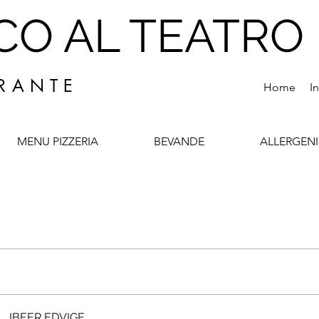
CO AL TEATRO
 R A N T E
Home
I
MENU PIZZERIA
BEVANDE
ALLERGENI
IBEER EDVIGE