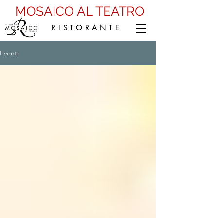
MOSAICO AL TEATRO
R I S T O R A N T E
Eventi